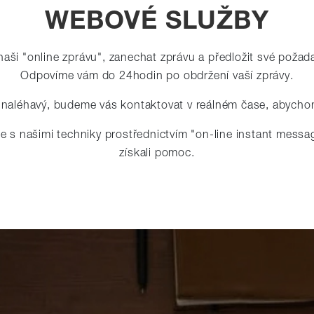
WEBOVÉ SLUŽBY
aši "online zprávu", zanechat zprávu a předložit své požad
Odpovíme vám do 24hodin po obdržení vaší zprávy.
naléhavý, budeme vás kontaktovat v reálném čase, abychom
 s našimi techniky prostřednictvím "on-line instant messag
získali pomoc.