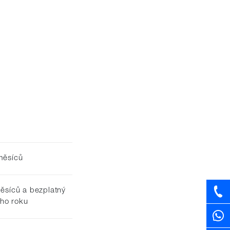
měsíců
měsíců a bezplatný
ho roku