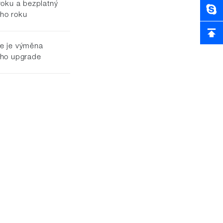
roku a bezplatný
ho roku
le je výměna
ého upgrade