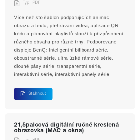
Typ: PDF
Více než sto šablon podporujících animaci 
obrazu a textu, přehrávání videa, aplikace QR 
kódu a plánování playlistů slouží k přizpůsobení 
různého obsahu pro různé trhy. Podporované 
displeje BenQ: Inteligentní billboard série, 
oboustranné série, ultra úzké rámové série, 
dlouhé pásy série, transparentní série, 
interaktivní série, interaktivní panely série
Stáhnout
21,5palcová digitální ručně kreslená
obrazovka (MAC a okna)